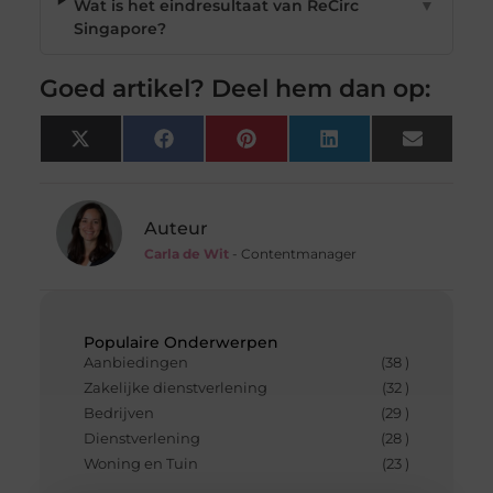
Wat is het eindresultaat van ReCirc
▼
Singapore?
Goed artikel? Deel hem dan op:
X
Facebook
Pinterest
LinkedIn
Email
(Twitter)
Auteur
Carla de Wit
- Contentmanager
Populaire Onderwerpen
Aanbiedingen
(38 )
Zakelijke dienstverlening
(32 )
Bedrijven
(29 )
Dienstverlening
(28 )
Woning en Tuin
(23 )