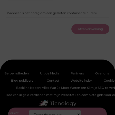
Wanneer is het nodig om een gesloten container te huren?
Afvalverwerking
Beroemdheden
Uit de Media
Partners
Over ons
Blog publiceren
Contact
Website index
Cookie
Backlink Kopen: Alles Wat Je Moet Weten om Slim je SEO te Ver
Hoe kan ik geld verdienen met mijn website: Een complete gids voor 
Bericht