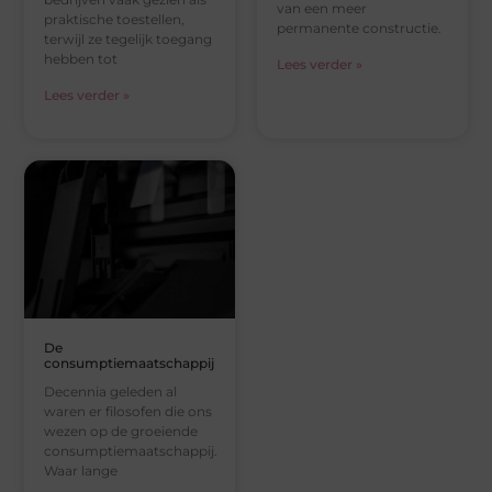
van een meer
praktische toestellen,
permanente constructie.
terwijl ze tegelijk toegang
hebben tot
Lees verder »
Lees verder »
De
consumptiemaatschappij
Decennia geleden al
waren er filosofen die ons
wezen op de groeiende
consumptiemaatschappij.
Waar lange