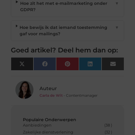
Hoe zit het met e-mailmarketing onder
▼
GDPR?
Hoe bewijs ik dat iemand toestemming
▼
gaf voor mailings?
Goed artikel? Deel hem dan op:
X
Facebook
Pinterest
LinkedIn
Email
(Twitter)
Auteur
Carla de Wit
- Contentmanager
Populaire Onderwerpen
Aanbiedingen
(38 )
Zakelijke dienstverlening
(32 )