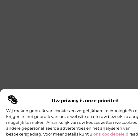
Uw privacy is onze prioriteit
Wij maken gebruik van cookies en vergelijkbare technologieën o
krijgen in het gebruik van onze website en om uw bezoek zo a
mogelijk te maken. Afhankelijk van uw keuzes zetten we cookies 
andere gepersonaliseerde advertenties en het analyseren van
bezoekersgedrag. Voor meer details kunt u
ons cookiebeleid
raad