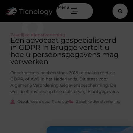
Menu
Zakelijke dienstverlening
Een advocaat gespecialiseerd
in GDPR in Brugge vertelt u
hoe u persoonsgegevens mag
verwerken
Ondernemers hebben sinds 2018 te maken met de
GDPR, of AVG in het Nederlands. Dit staat voor
Algemene Verordening Gegevensbescherming. De
wet heeft invloed op hoe u als bedrijf klantgegevens
Gepubliceerd door Ticnology
Zakelijke dienstverlening