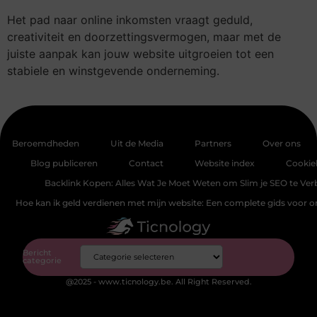
Het pad naar online inkomsten vraagt geduld,
creativiteit en doorzettingsvermogen, maar met de
juiste aanpak kan jouw website uitgroeien tot een
stabiele en winstgevende onderneming.
Beroemdheden
Uit de Media
Partners
Over ons
Blog publiceren
Contact
Website index
Cookie
Backlink Kopen: Alles Wat Je Moet Weten om Slim je SEO te Ver
Hoe kan ik geld verdienen met mijn website: Een complete gids voor 
Bericht
categorie
@2025 - www.ticnology.be. All Right Reserved.