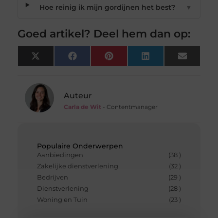
Hoe reinig ik mijn gordijnen het best?
▼
Goed artikel? Deel hem dan op:
X
Facebook
Pinterest
LinkedIn
Email
(Twitter)
Auteur
Carla de Wit
- Contentmanager
Populaire Onderwerpen
Aanbiedingen
(38 )
Zakelijke dienstverlening
(32 )
Bedrijven
(29 )
Dienstverlening
(28 )
Woning en Tuin
(23 )