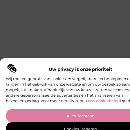
Uw privacy is onze prioriteit
Wij maken gebruik van cookies en vergelijkbare technologieën o
krijgen in het gebruik van onze website en om uw bezoek zo a
mogelijk te maken. Afhankelijk van uw keuzes zetten we cookies 
andere gepersonaliseerde advertenties en het analyseren van
bezoekersgedrag. Voor meer details kunt u
ons cookiebeleid
raad
Alles Toestaan
Cookies Beheren