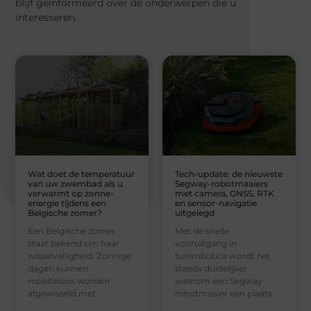
blijf geïnformeerd over de onderwerpen die u
interesseren.
Wat doet de temperatuur
Tech-update: de nieuwste
van uw zwembad als u
Segway-robotmaaiers
verwarmt op zonne-
met camera, GNSS, RTK
energie tijdens een
en sensor-navigatie
Belgische zomer?
uitgelegd
Een Belgische zomer
Met de snelle
staat bekend om haar
vooruitgang in
wisselvalligheid. Zonnige
tuinrobotica wordt het
dagen kunnen
steeds duidelijker
moeiteloos worden
waarom een Segway-
afgewisseld met
robotmaaier een plaats