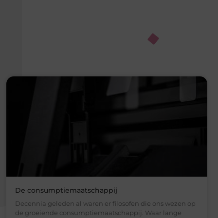
De consumptiemaatschappij
Decennia geleden al waren er filosofen die ons wezen op
de groeiende consumptiemaatschappij. Waar lange