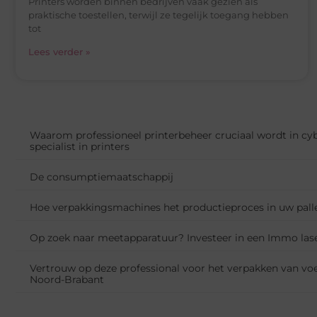
Printers worden binnen bedrijven vaak gezien als
praktische toestellen, terwijl ze tegelijk toegang hebben
tot
Lees verder »
Waarom professioneel printerbeheer cruciaal wordt in cy
specialist in printers
De consumptiemaatschappij
Hoe verpakkingsmachines het productieproces in uw pall
Op zoek naar meetapparatuur? Investeer in een Immo las
Vertrouw op deze professional voor het verpakken van vo
Noord-Brabant