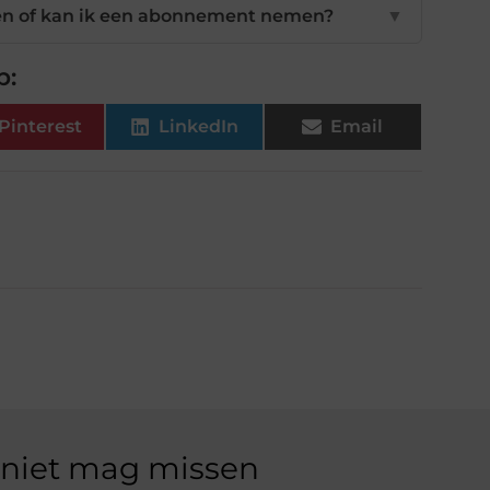
pen of kan ik een abonnement nemen?
▼
p:
Pinterest
LinkedIn
Email
 niet mag missen