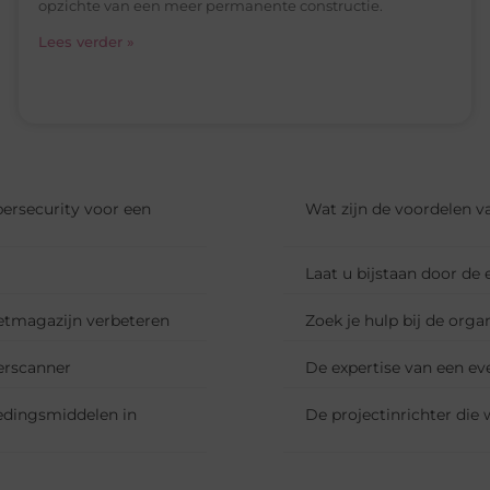
opzichte van een meer permanente constructie.
Lees verder »
bersecurity voor een
Wat zijn de voordelen v
Laat u bijstaan door de
etmagazijn verbeteren
Zoek je hulp bij de organ
erscanner
De expertise van een 
edingsmiddelen in
De projectinrichter die 