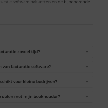
turatie software pakketten en de bijbehorende
turatie zoveel tijd?
▼
n van facturatie software?
▼
eschikt voor kleine bedrijven?
▼
re delen met mijn boekhouder?
▼