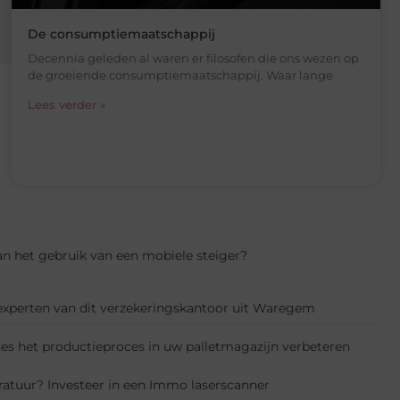
De consumptiemaatschappij
Decennia geleden al waren er filosofen die ons wezen op
de groeiende consumptiemaatschappij. Waar lange
Lees verder »
an het gebruik van een mobiele steiger?
 experten van dit verzekeringskantoor uit Waregem
s het productieproces in uw palletmagazijn verbeteren
atuur? Investeer in een Immo laserscanner