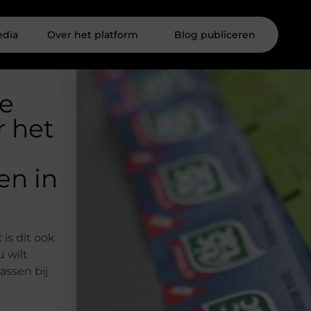
edia
Over het platform
Blog publiceren
ze
r het
en in
 is dit ook
 wilt
assen bij