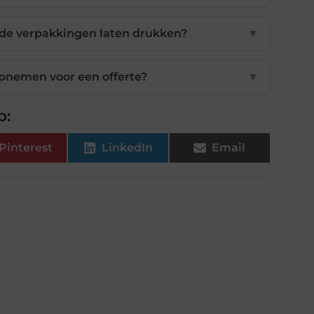
p de verpakkingen laten drukken?
▼
opnemen voor een offerte?
▼
p:
Pinterest
LinkedIn
Email