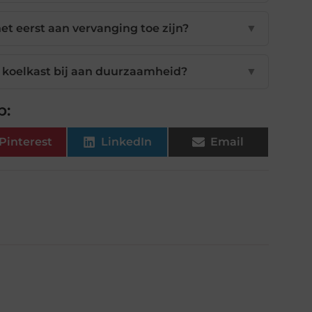
t eerst aan vervanging toe zijn?
▼
 koelkast bij aan duurzaamheid?
▼
p:
Pinterest
LinkedIn
Email