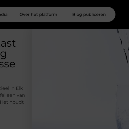
edia
Over het platform
Blog publiceren
kast
ig
isse
eel in Elk
fel een van
. Het houdt