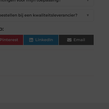
ichtingen voor mijn toepassing?
▼
estellen bij een kwaliteitsleverancier?
▼
p:
Pinterest
LinkedIn
Email