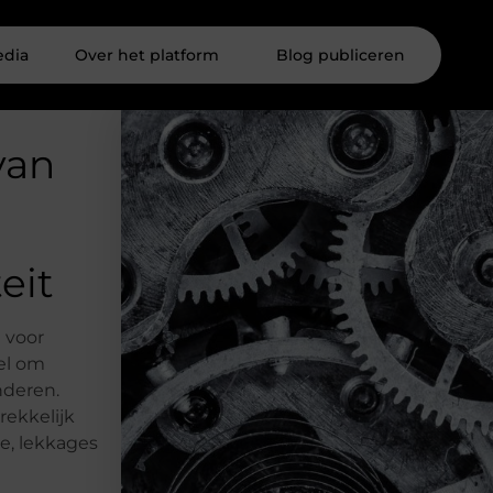
edia
Over het platform
Blog publiceren
van
eit
 voor
el om
nderen.
rekkelijk
age, lekkages