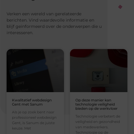
Verken een wereld van gerelateerde
berichten. Vind waardevolle informatie en
blijf geïnformeerd over de onderwerpen die u
interesseren.
Kwalitatief webdesign
Op deze manier kan
Gent met Sanum
technologie veiligheid
bieden op de werkvloer
Als je op zoek bent naar
Technologie verbetert de
professioneel webdesign
veiligheid en gezondheid
Gent, is Sanum de juiste
van medewerkers.
keuze. Met
Technologie op de