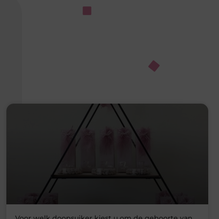
Voor welk doopsuiker kiest u om de geboorte van