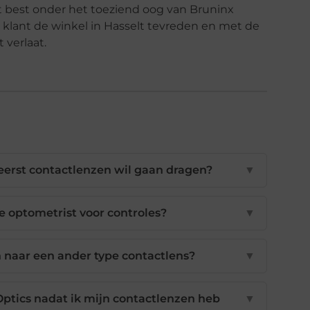
t best onder het toeziend oog van Bruninx
e klant de winkel in Hasselt tevreden en met de
 verlaat.
t eerst contactlenzen wil gaan dragen?
▼
e optometrist voor controles?
▼
n naar een ander type contactlens?
▼
Optics nadat ik mijn contactlenzen heb
▼