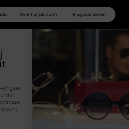
edia
Over het platform
Blog publiceren
j
it
 wilt gaan
runinx
actlenzen
rsteunt.