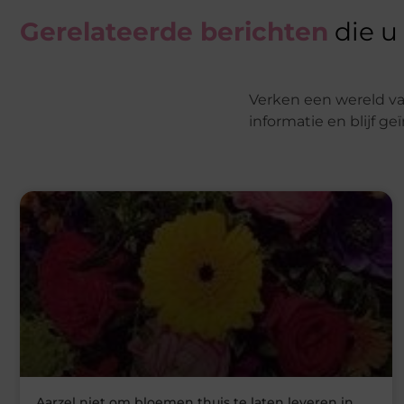
Gerelateerde berichten
die u
Verken een wereld va
informatie en blijf g
Aarzel niet om bloemen thuis te laten leveren in