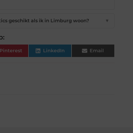
ics geschikt als ik in Limburg woon?
▼
p:
Pinterest
LinkedIn
Email