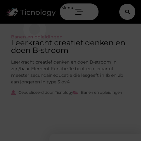
Menu
Banen en opleidingen
Leerkracht creatief denken en
doen B-stroom
Leerkracht creatief denken en doen B-stroom in
zijn/haar Element Functie Je bent een leraar of
meester secundair educatie die lesgeeft in 1b en 2b
aan jongeren in type 3 ov4
Gepubliceerd door Ticnology
Banen en opleidingen