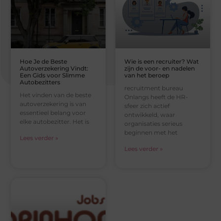
Hoe Je de Beste
Wie is een recruiter? Wat
Autoverzekering Vindt:
zijn de voor- en nadelen
Een Gids voor Slimme
van het beroep
Autobezitters
recruitment bureau
Het vinden van de beste
Onlangs heeft de HR-
autoverzekering is van
sfeer zich actief
essentieel belang voor
ontwikkeld, waar
elke autobezitter. Het is
organisaties serieus
beginnen met het
Lees verder »
Lees verder »