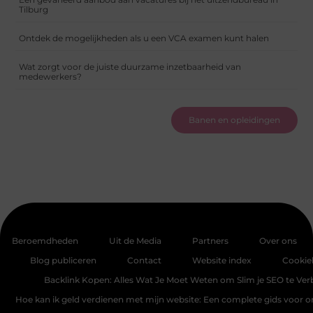
Tilburg
Ontdek de mogelijkheden als u een VCA examen kunt halen
Wat zorgt voor de juiste duurzame inzetbaarheid van
medewerkers?
Banen en opleidingen
Beroemdheden
Uit de Media
Partners
Over ons
Blog publiceren
Contact
Website index
Cookie
Backlink Kopen: Alles Wat Je Moet Weten om Slim je SEO te Ver
Hoe kan ik geld verdienen met mijn website: Een complete gids voor 