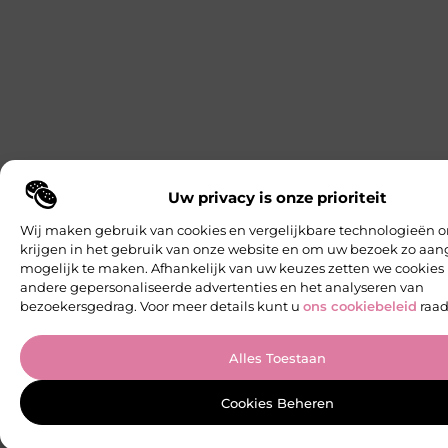
Uw privacy is onze prioriteit
Wij maken gebruik van cookies en vergelijkbare technologieën o
krijgen in het gebruik van onze website en om uw bezoek zo a
mogelijk te maken. Afhankelijk van uw keuzes zetten we cookies 
andere gepersonaliseerde advertenties en het analyseren van
bezoekersgedrag. Voor meer details kunt u
ons cookiebeleid
raad
Alles Toestaan
Cookies Beheren