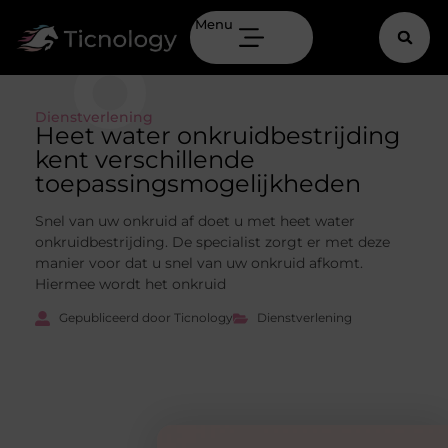
Menu
Dienstverlening
Heet water onkruidbestrijding
kent verschillende
toepassingsmogelijkheden
Snel van uw onkruid af doet u met heet water
onkruidbestrijding. De specialist zorgt er met deze
manier voor dat u snel van uw onkruid afkomt.
Hiermee wordt het onkruid
Gepubliceerd door Ticnology
Dienstverlening