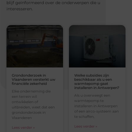
blijf geïnformeerd over de onderwerpen die u
interesseren.
Grondonderzoek in
Welke subsidies zijn
Vlaanderen versterkt uw
beschikbaar als u een
financiële zekerheid
warmtepomp gaat
installeren in Antwerpen?
Elke onderneming die
Als u overweegt een
een terrein wil
warmtepomp te
ontwikkelen of
installeren in Antwerpen
uitbreiden, weet dat een
of een airco-systeem aan
grondonderzoek in
te schaffen,
Vlaanderen
Lees verder »
Lees verder »