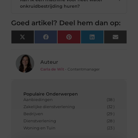
onkruidbestrijding huren?
Goed artikel? Deel hem dan op:
X
Facebook
Pinterest
LinkedIn
Email
(Twitter)
Auteur
Carla de Wit
- Contentmanager
Populaire Onderwerpen
Aanbiedingen
(38 )
Zakelijke dienstverlening
(32 )
Bedrijven
(29 )
Dienstverlening
(28 )
Woning en Tuin
(23 )