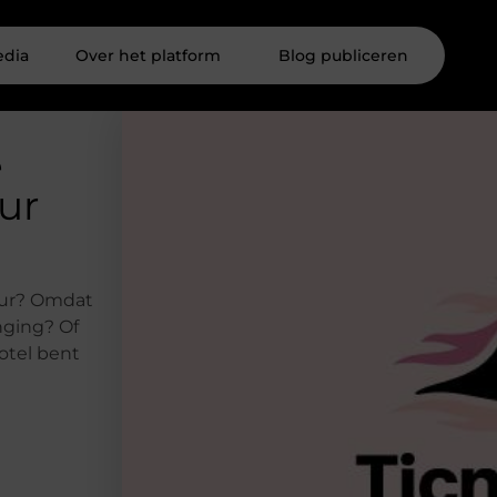
edia
Over het platform
Blog publiceren
e
ur
uur? Omdat
nging? Of
otel bent