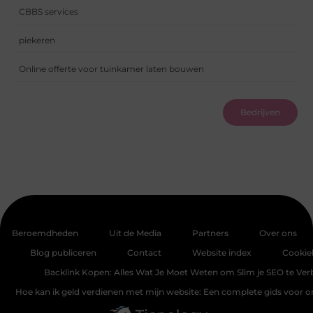
CBBS services
piekeren
Online offerte voor tuinkamer laten bouwen
Bedrijven
Beroemdheden
Uit de Media
Partners
Over ons
Blog publiceren
Contact
Website index
Cookie
Backlink Kopen: Alles Wat Je Moet Weten om Slim je SEO te Ver
Hoe kan ik geld verdienen met mijn website: Een complete gids voor 