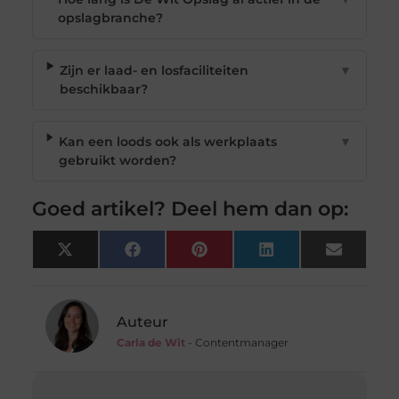
opslagbranche?
Zijn er laad- en losfaciliteiten
▼
beschikbaar?
Kan een loods ook als werkplaats
▼
gebruikt worden?
Goed artikel? Deel hem dan op:
X
Facebook
Pinterest
LinkedIn
Email
(Twitter)
Auteur
Carla de Wit
- Contentmanager