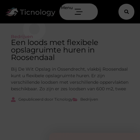
Menu
Bedrijven
Een loods met flexibele
opslagruimte huren in
Roosendaal
Bij De Wit Opslag in Ossendrecht, vlakbij Roosendaal
kunt u flexibele opslagruimte huren. Er zijn
verschillende loodsen met verschillende oppervlakten
beschikbaar. Zo zijn er zes loodsen van 600 m2, twee
Gepubliceerd door Ticnology
Bedrijven