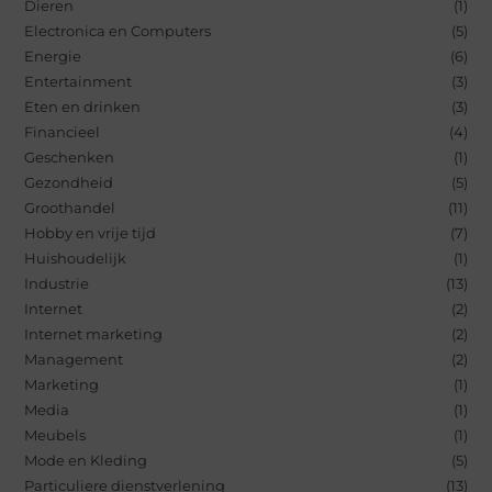
Dieren
(1)
Electronica en Computers
(5)
Energie
(6)
Entertainment
(3)
Eten en drinken
(3)
Financieel
(4)
Geschenken
(1)
Gezondheid
(5)
Groothandel
(11)
Hobby en vrije tijd
(7)
Huishoudelijk
(1)
Industrie
(13)
Internet
(2)
Internet marketing
(2)
Management
(2)
Marketing
(1)
Media
(1)
Meubels
(1)
Mode en Kleding
(5)
Particuliere dienstverlening
(13)