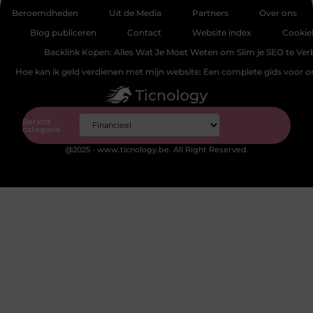
Beroemdheden
Uit de Media
Partners
Over ons
Blog publiceren
Contact
Website index
Cookie
Backlink Kopen: Alles Wat Je Moet Weten om Slim je SEO te Ver
Hoe kan ik geld verdienen met mijn website: Een complete gids voor 
Bericht
categorie
@2025 - www.ticnology.be. All Right Reserved.