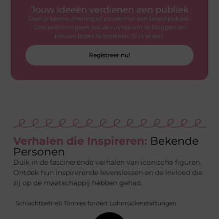
Jouw ideeën verdienen een publiek
Deel je kennis, mening of passie met een breed publiek.
Ons platform geeft jou de ruimte om te bloggen en
nieuwe lezers te bereiken. Sluit je aan.
Registreer nu!
Verhalen die Inspireren:
Bekende
Personen
Duik in de fascinerende verhalen van iconische figuren.
Ontdek hun inspirerende levenslessen en de invloed die
zij op de maatschappij hebben gehad.
Schlachtbetrieb Tönnies fordert Lohnrückerstattungen