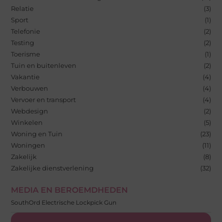
Relatie
(3)
Sport
(1)
Telefonie
(2)
Testing
(2)
Toerisme
(1)
Tuin en buitenleven
(2)
Vakantie
(4)
Verbouwen
(4)
Vervoer en transport
(4)
Webdesign
(2)
Winkelen
(5)
Woning en Tuin
(23)
Woningen
(11)
Zakelijk
(8)
Zakelijke dienstverlening
(32)
MEDIA EN BEROEMDHEDEN
SouthOrd Electrische Lockpick Gun