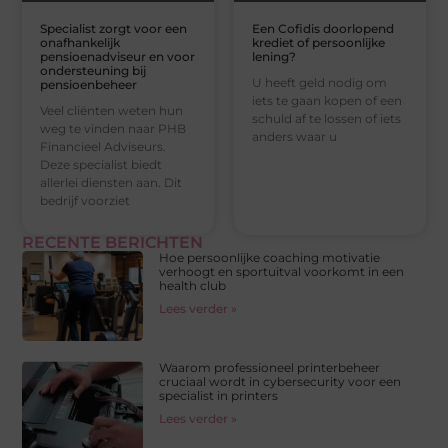
Specialist zorgt voor een
Een Cofidis doorlopend
onafhankelijk
krediet of persoonlijke
pensioenadviseur en voor
lening?
ondersteuning bij
U heeft geld nodig om
pensioenbeheer
iets te gaan kopen of een
Veel cliënten weten hun
schuld af te lossen of iets
weg te vinden naar PHB
anders waar u
Financieel Adviseurs.
Deze specialist biedt
allerlei diensten aan. Dit
bedrijf voorziet
RECENTE BERICHTEN
Hoe persoonlijke coaching motivatie
verhoogt en sportuitval voorkomt in een
health club
Lees verder »
Waarom professioneel printerbeheer
cruciaal wordt in cybersecurity voor een
specialist in printers
Lees verder »