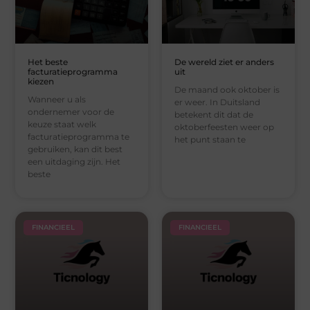
Het beste
De wereld ziet er anders
facturatieprogramma
uit
kiezen
De maand ook oktober is
Wanneer u als
er weer. In Duitsland
ondernemer voor de
betekent dit dat de
keuze staat welk
oktoberfeesten weer op
facturatieprogramma te
het punt staan te
gebruiken, kan dit best
een uitdaging zijn. Het
beste
FINANCIEEL
FINANCIEEL