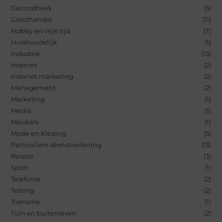
Gezondheid
(5)
Groothandel
(11)
Hobby en vrije tijd
(7)
Huishoudelijk
(1)
Industrie
(13)
Internet
(2)
Internet marketing
(2)
Management
(2)
Marketing
(1)
Media
(1)
Meubels
(1)
Mode en Kleding
(5)
Particuliere dienstverlening
(13)
Relatie
(3)
Sport
(1)
Telefonie
(2)
Testing
(2)
Toerisme
(1)
Tuin en buitenleven
(2)