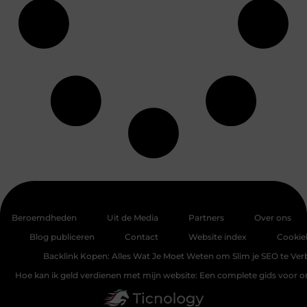
Beroemdheden
Uit de Media
Partners
Over ons
Blog publiceren
Contact
Website index
Cookie
Backlink Kopen: Alles Wat Je Moet Weten om Slim je SEO te Ver
Hoe kan ik geld verdienen met mijn website: Een complete gids voor 