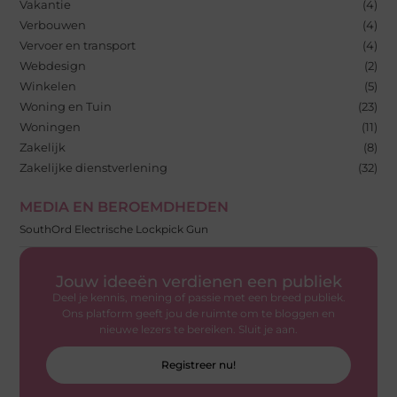
Vakantie
(4)
Verbouwen
(4)
Vervoer en transport
(4)
Webdesign
(2)
Winkelen
(5)
Woning en Tuin
(23)
Woningen
(11)
Zakelijk
(8)
Zakelijke dienstverlening
(32)
MEDIA EN BEROEMDHEDEN
SouthOrd Electrische Lockpick Gun
Jouw ideeën verdienen een publiek
Deel je kennis, mening of passie met een breed publiek.
Ons platform geeft jou de ruimte om te bloggen en
nieuwe lezers te bereiken. Sluit je aan.
Registreer nu!