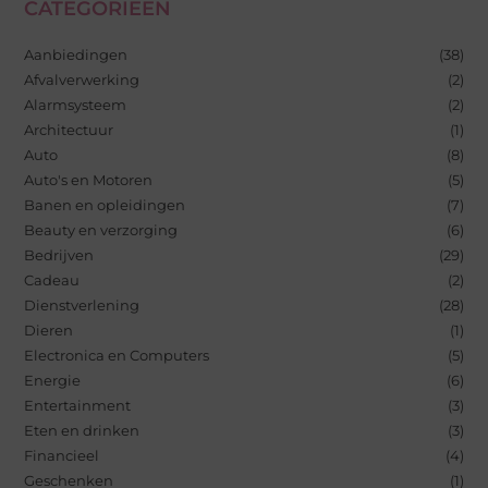
CATEGORIEËN
Aanbiedingen
(38)
Afvalverwerking
(2)
Alarmsysteem
(2)
Architectuur
(1)
Auto
(8)
Auto's en Motoren
(5)
Banen en opleidingen
(7)
Beauty en verzorging
(6)
Bedrijven
(29)
Cadeau
(2)
Dienstverlening
(28)
Dieren
(1)
Electronica en Computers
(5)
Energie
(6)
Entertainment
(3)
Eten en drinken
(3)
Financieel
(4)
Geschenken
(1)