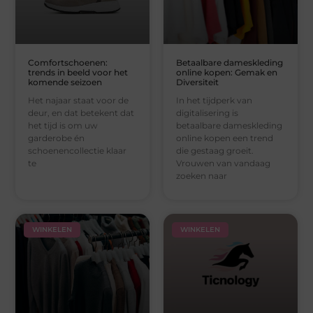
Comfortschoenen:
Betaalbare dameskleding
trends in beeld voor het
online kopen: Gemak en
komende seizoen
Diversiteit
Het najaar staat voor de
In het tijdperk van
deur, en dat betekent dat
digitalisering is
het tijd is om uw
betaalbare dameskleding
garderobe én
online kopen een trend
schoenencollectie klaar
die gestaag groeit.
te
Vrouwen van vandaag
zoeken naar
WINKELEN
WINKELEN