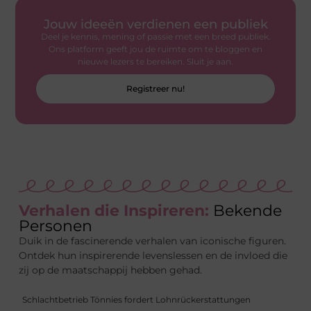
Jouw ideeën verdienen een publiek
Deel je kennis, mening of passie met een breed publiek.
Ons platform geeft jou de ruimte om te bloggen en
nieuwe lezers te bereiken. Sluit je aan.
Registreer nu!
Verhalen die Inspireren:
Bekende
Personen
Duik in de fascinerende verhalen van iconische figuren.
Ontdek hun inspirerende levenslessen en de invloed die
zij op de maatschappij hebben gehad.
Schlachtbetrieb Tönnies fordert Lohnrückerstattungen