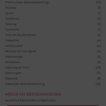
Particuliere dienstverlening
(13)
Relatie
(3)
Sport
(1)
Telefonie
(2)
Testing
(2)
Toerisme
(1)
Tuin en buitenleven
(2)
Vakantie
(4)
Verbouwen
(4)
Vervoer en transport
(4)
Webdesign
(2)
Winkelen
(5)
Woning en Tuin
(23)
Woningen
(11)
Zakelijk
(8)
Zakelijke dienstverlening
(32)
MEDIA EN BEROEMDHEDEN
SouthOrd Electrische Lockpick Gun