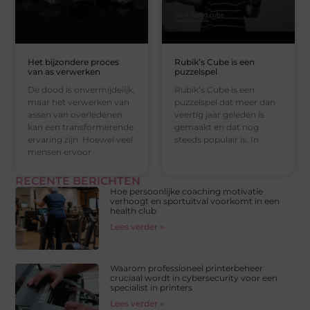
Het bijzondere proces
Rubik’s Cube is een
van as verwerken
puzzelspel
De dood is onvermijdelijk,
Rubik’s Cube is een
maar het verwerken van
puzzelspel dat meer dan
assen van overledenen
veertig jaar geleden is
kan een transformerende
gemaakt en dat nog
ervaring zijn. Hoewel veel
steeds populair is. In
mensen ervoor
RECENTE BERICHTEN
Hoe persoonlijke coaching motivatie
verhoogt en sportuitval voorkomt in een
health club
Lees verder »
Waarom professioneel printerbeheer
cruciaal wordt in cybersecurity voor een
specialist in printers
Lees verder »