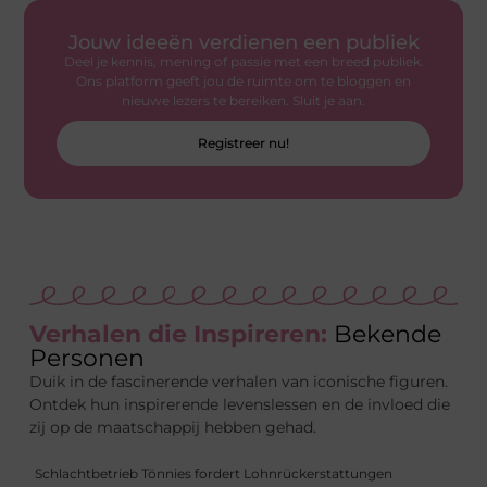
Jouw ideeën verdienen een publiek
Deel je kennis, mening of passie met een breed publiek.
Ons platform geeft jou de ruimte om te bloggen en
nieuwe lezers te bereiken. Sluit je aan.
Registreer nu!
Verhalen die Inspireren:
Bekende
Personen
Duik in de fascinerende verhalen van iconische figuren.
Ontdek hun inspirerende levenslessen en de invloed die
zij op de maatschappij hebben gehad.
Schlachtbetrieb Tönnies fordert Lohnrückerstattungen