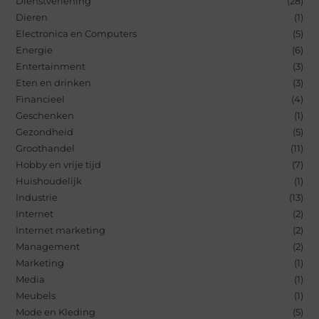
Dienstverlening
(28)
Dieren
(1)
Electronica en Computers
(5)
Energie
(6)
Entertainment
(3)
Eten en drinken
(3)
Financieel
(4)
Geschenken
(1)
Gezondheid
(5)
Groothandel
(11)
Hobby en vrije tijd
(7)
Huishoudelijk
(1)
Industrie
(13)
Internet
(2)
Internet marketing
(2)
Management
(2)
Marketing
(1)
Media
(1)
Meubels
(1)
Mode en Kleding
(5)